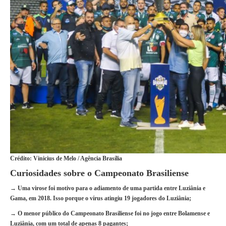
Crédito: Vinicius de Melo / Agência Brasília
Curiosidades sobre o Campeonato Brasiliense
→ Uma virose foi motivo para o adiamento de uma partida entre Luziânia e
Gama, em 2018. Isso porque o vírus atingiu 19 jogadores do Luziânia;
→ O menor público do Campeonato Brasiliense foi no jogo entre Bolamense e
Luziânia, com um total de apenas 8 pagantes;