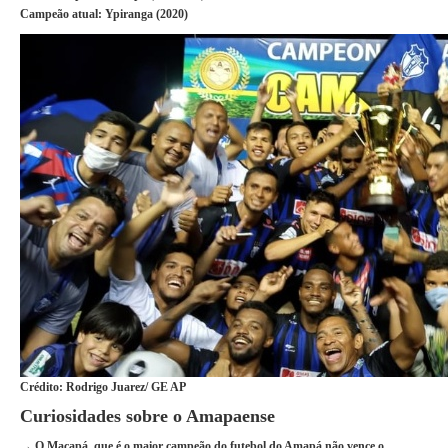
Campeão atual:
Ypiranga (2020)
Crédito: Rodrigo Juarez/ GE AP
Curiosidades sobre o Amapaense
→ O Macapá, que é o maior campeão do futebol do Amapá não vence o