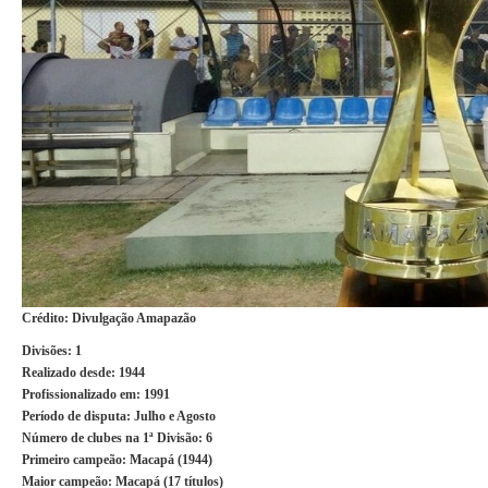
Crédito: Divulgação Amapazão
Divisões:
1
Realizado desde:
1944
Profissionalizado em:
1991
Período de disputa
: Julho e Agosto
Número de clubes na 1ª Divisão:
6
Primeiro campeão:
Macapá (1944)
Maior campeão:
Macapá (17 títulos)