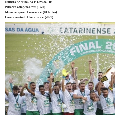
Número de clubes na 1ª Divisão
: 10
Primeiro campeão:
Avaí (1924)
Maior campeão:
Figueirense (18 títulos)
Campeão atual:
Chapecoense (2020)